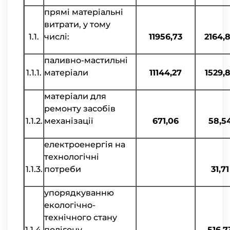
прямі матеріальні
витрати, у тому
1.1.
числі:
11956,73
2164,
паливно-мастильні
1.1.1.
матеріали
11144,27
1529,
матеріали для
ремонту засобів
1.1.2.
механізації
671,06
58,5
електроенергія на
технологічні
1.1.3.
потреби
31,71
упорядкуванню
екологічно-
технічного стану
1.1.4.
полігону
516,7