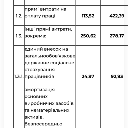
прямі витрати на
1.2.
оплату праці
113,52
422,39
інші прямі витрати,
1.3.
зокрема:
250,62
278,17
єдиний внесок на
загальнообов'язкове
державне соціальне
страхування
1.3.1.
працівників
24,97
92,93
амортизація
основних
виробничих засобів
та нематеріальних
активів,
безпосередньо