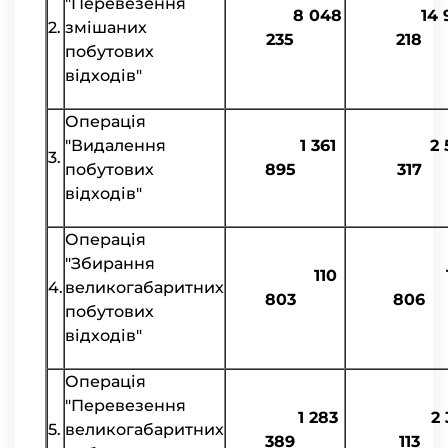
"Перевезення
8 048
14 9
2.
змішаних
235
218
побутових
відходів"
Операція
"Видалення
1 361
2 5
3.
побутових
895
317
відходів"
Операція
"Збирання
110
17
4.
великогабаритних
803
806
побутових
відходів"
Операція
"Перевезення
1 283
2 3
5.
великогабаритних
389
113