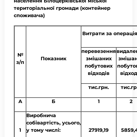
населення Білоцерківської міської
територіальної громади (контейнер
споживача)
Витрати за операці
перевезення
видале
№
Показник
змішаних
зміша
з/п
побутових
побуто
відходів
відход
тис.грн.
тис.гр
А
Б
1
2
Виробнича
собівартість, усього,
1
у тому числі:
27919,19
5859,