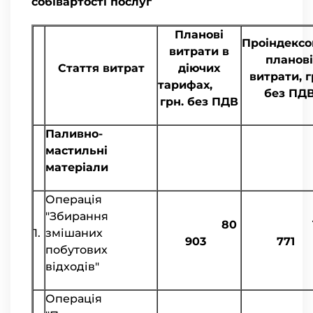
собівартості послуг
Планові
Проіндексо
витрати в
планові
Стаття витрат
діючих
витрати, г
тарифах,
без ПД
грн. без ПДВ
Паливно-
мастильні
матеріали
Операція
"Збирання
80
12
1.
змішаних
903
771
побутових
відходів"
Операція