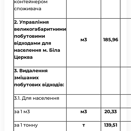
контейнером
споживача
2. Управління
великогабаритними
побутовими
м3
185,96
відходами для
населення м. Біла
Церква
3. Видалення
змішаних
побутових відходів:
3.1. Для населення
за 1 м3
м3
20,33
за 1 тонну
т
139,51