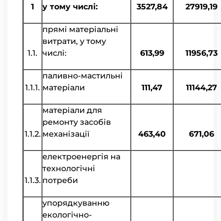
1
у тому числі:
3527,84
27919,19
прямі матеріальні
витрати, у тому
1.1.
числі:
613,99
11956,73
паливно-мастильні
1.1.1.
матеріали
111,47
11144,27
матеріали для
ремонту засобів
1.1.2.
механізації
463,40
671,06
електроенергія на
технологічні
1.1.3.
потреби
упорядкуванню
екологічно-