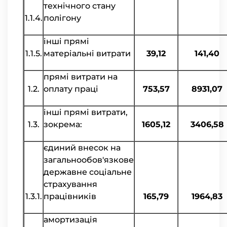
технічного стану
1.1.4.
полігону
інші прямі
1.1.5.
матеріальні витрати
39,12
141,40
прямі витрати на
1.2.
оплату праці
753,57
8931,07
інші прямі витрати,
1.3.
зокрема:
1605,12
3406,58
єдиний внесок на
загальнообов'язкове
державне соціальне
страхування
1.3.1.
працівників
165,79
1964,83
амортизація