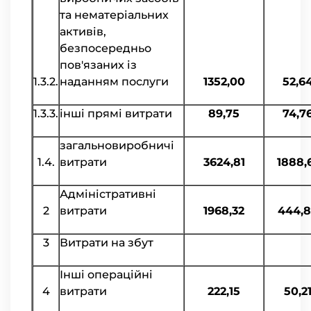
та нематеріальних
активів,
безпосередньо
пов'язаних із
1.3.2.
наданням послуги
1352,00
52,6
1.3.3.
інші прямі витрати
89,75
74,7
загальновиробничі
1.4.
витрати
3624,81
1888,
Адміністративні
2
витрати
1968,32
444,8
3
Витрати на збут
Інші операційні
4
витрати
222,15
50,2