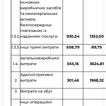
основних
виробничих засобів
та нематеріальних
активів,
безпосередньо
пов'язаних із
1.3.2.
наданням послуги
930,54
1352,00
1.3.3.
інші прямі витрати
508,79
89,75
загальновиробничі
1.4.
витрати
555,16
3624,81
Адміністративні
2
витрати
301,46
1968,32
3
Витрати на збут
Інші операційні