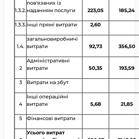
пов'язаних із
1.3.2.
наданням послуги
223,05
185,24
1.3.3.
інші прямі витрати
2,60
загальновиробничі
1.4.
витрати
92,73
356,50
Адміністративні
2
витрати
50,35
193,59
3
Витрати на збут
Інші операційні
4
витрати
5,68
21,85
5
Фінансові витрати
Усього витрат