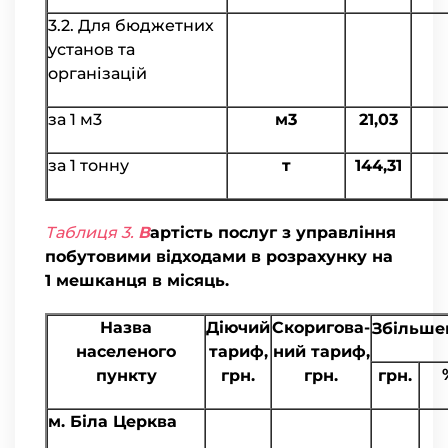
3.2. Для бюджетних
установ та
організацій
за 1 м3
м3
21,03
за 1 тонну
т
144,31
Таблиця 3.
В
артість послуг з управління
побутовими відходами в розрахунку на
1 мешканця в місяць.
Назва
Діючий
Скоригова-
Збільше
населеного
тариф,
ний тариф,
пункту
грн.
грн.
грн.
м. Біла Церква