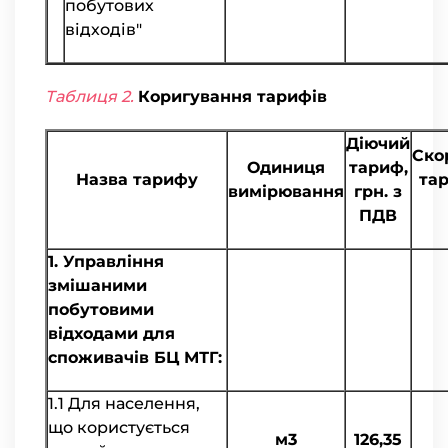
побутових
відходів"
Таблиця 2.
Коригування тарифів
Діючий
Ско
Одиниця
тариф,
Назва тарифу
тар
вимірювання
грн. з
ПДВ
1. Управління
змішаними
побутовими
відходами для
споживачів БЦ МТГ:
1.1 Для населення,
що користується
м3
126,35