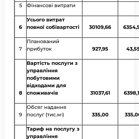
5
Фінансові витрати
Усього витрат
6
повної собівартості
30109,66
6354,
Планований
7
прибуток
927,95
43,5
Вартість послуги з
управління
побутовими
відходами для
8
споживачів
31037,61
6398,
Обсяг надання
9
послуг (тис.мᶾ)
335,00
335,0
Тариф на послугу з
управління