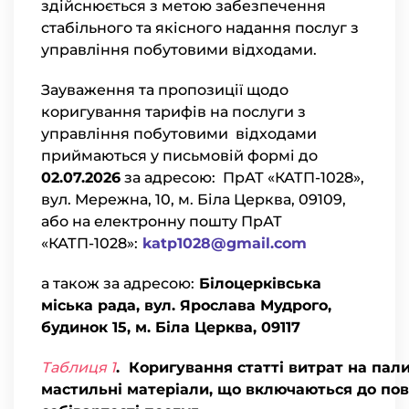
здійснюється з метою забезпечення
стабільного та якісного надання послуг з
управління побутовими відходами.
Зауваження та пропозиції щодо
коригування тарифів на послуги з
управління побутовими відходами
приймаються у письмовій формі до
02.07.2026
за адресою: ПрАТ «КАТП-1028»,
вул. Мережна, 10, м. Біла Церква, 09109,
або на електронну пошту ПрАТ
«КАТП-1028»:
katp1028@gmail.com
а також за адресою:
Білоцерківська
міська рада, вул. Ярослава Мудрого,
будинок 15, м. Біла Церква, 09117
Таблиця 1
. Коригування статті витрат на пал
мастильні матеріали, що включаються до пов