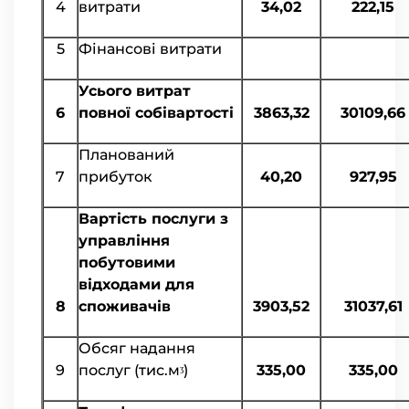
4
витрати
34,02
222,15
5
Фінансові витрати
Усього витрат
6
повної собівартості
3863,32
30109,66
Планований
7
прибуток
40,20
927,95
Вартість послуги з
управління
побутовими
відходами для
8
споживачів
3903,52
31037,61
Обсяг надання
9
послуг (тис.мᶾ)
335,00
335,00