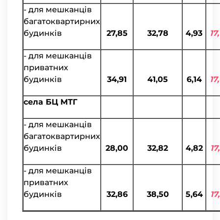
- для мешканців
багатоквартирних
будинків
27,85
32,78
4,93
17
- для мешканців
приватних
будинків
34,91
41,05
6,14
17
села БЦ МТГ
- для мешканців
багатоквартирних
будинків
28,00
32,82
4,82
17
- для мешканців
приватних
будинків
32,86
38,50
5,64
17