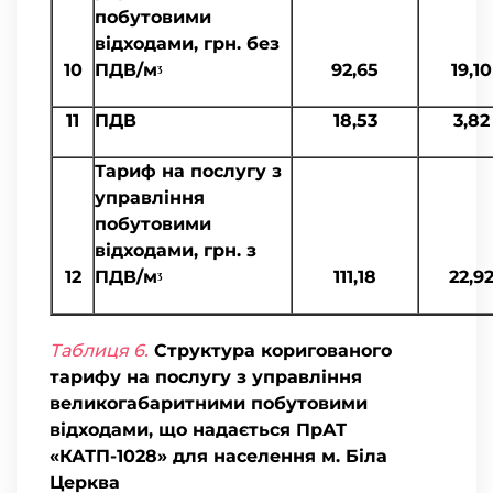
побутовими
відходами, грн. без
10
ПДВ/мᶾ
92,65
19,10
11
ПДВ
18,53
3,82
Тариф на послугу з
управління
побутовими
відходами, грн. з
12
ПДВ/мᶾ
111,18
22,9
Таблиця 6.
Структура коригованого
тарифу на послугу з управління
великогабаритними побутовими
відходами, що надається ПрАТ
«КАТП-1028» для населення м. Біла
Церква