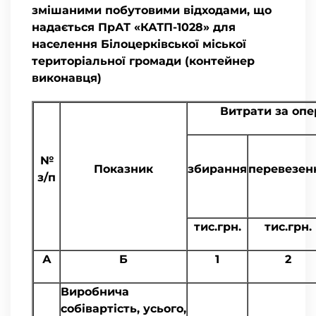
змішаними побутовими відходами, що
надається ПрАТ «КАТП-1028» для
населення Білоцерківської міської
територіальної громади (контейнер
виконавця)
Витрати за опе
№
Показник
збирання
перевезен
з/п
тис.грн.
тис.грн.
А
Б
1
2
Виробнича
собівартість, усього,