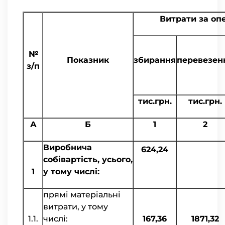
Витрати за оп
№
Показник
збирання
перевезен
з/п
тис.грн.
тис.грн.
А
Б
1
2
Виробнича
624,24
собівартість, усього,
1
у тому числі:
прямі матеріальні
витрати, у тому
1.1.
числі:
167,36
1871,32