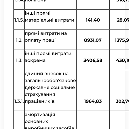
інші прямі
1.1.5.
матеріальні витрати
141,40
28,0
прямі витрати на
1.2.
оплату праці
8931,07
1375,
інші прямі витрати,
1.3.
зокрема:
3406,58
430,1
єдиний внесок на
загальнообов'язкове
державне соціальне
страхування
1.3.1.
працівників
1964,83
302,7
амортизація
основних
виробничих засобів