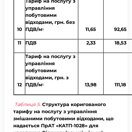
Тариф на послугу з
управління
побутовими
відходами, грн. без
10
ПДВ/мᶾ
11,65
92,65
11
ПДВ
2,33
18,53
Тариф на послугу з
управління
побутовими
відходами, грн. з
12
ПДВ/мᶾ
13,98
111,18
Таблиця 5.
Структура коригованого
тарифу на послугу з управління
змішаними побутовими відходами, що
надається ПрАТ «КАТП-1028» для