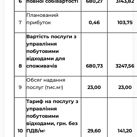
6
повної собівартості
680,27
3143,82
Планований
7
прибуток
0,46
103,75
Вартість послуги з
управління
побутовими
відходами для
8
споживачів
680,73
3247,56
Обсяг надання
9
послуг (тис.мᶾ)
23,00
23,00
Тариф на послугу з
управління
побутовими
відходами, грн. без
10
ПДВ/мᶾ
29,60
141,20