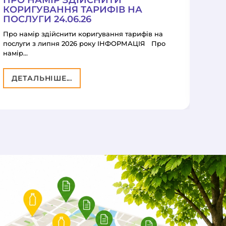
ПРО НАМІР ЗДІЙСНИТИ
ПР
КОРИГУВАННЯ ТАРИФІВ НА
КО
ПОСЛУГИ 24.06.26
ПОС
Про намір здійснити коригування тарифів на
ІНФО
послуги з липня 2026 року ІНФОРМАЦІЯ Про
кори
намір…
ДЕ
ДЕТАЛЬНІШЕ...