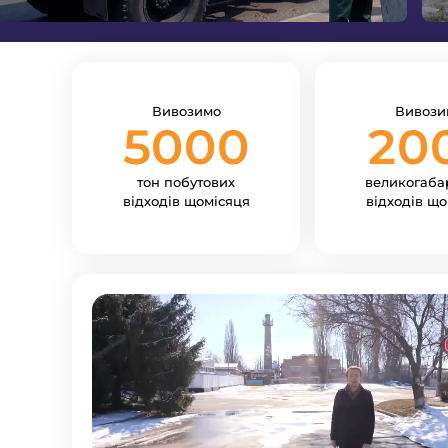
Вивозимо
Вивози
5000
20
тон побутових
великогаба
відходів щомісяця
відходів що