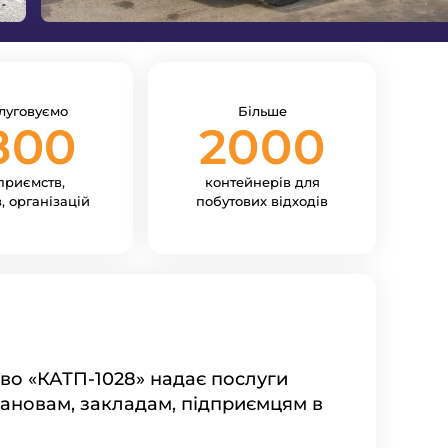
луговуємо
Більше
800
2000
приємств,
контейнерів
для
, організацій
побутових відходів
во «КАТП-1028» надає послуги
тановам, закладам, підприємцям в