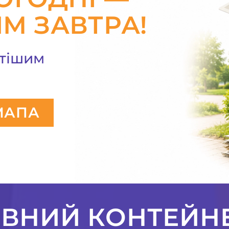
М ЗАВТРА!
стішим
МАПА
ВНИЙ КОНТЕЙН