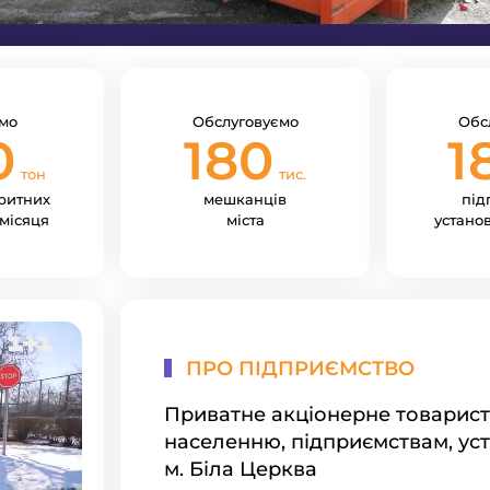
мо
Обслуговуємо
Обс
0
180
1
тон
тис.
ритних
мешканців
під
місяця
міста
установ
ПРО ПІДПРИЄМСТВО
Приватне акціонерне товарист
населенню, підприємствам, ус
м. Біла Церква