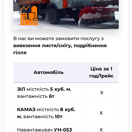
В нас ви можете замовити послугу з
вивезення листя/снігу, подрібнення
гілля
Ціна за 1
Автомобіль
год/1рейс
ЗІЛ
місткість
5 куб. м
,
Х
вантажність
6т
КАМАЗ
місткість
8 куб.
Х
м
, вантажність
10т
Навантажувач
УН-053
Х