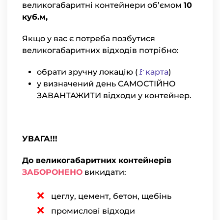
великогабаритні контейнери об’ємом
10
куб.м,
Якщо у вас є потреба позбутися
великогабаритних відходів потрібно:
обрати зручну локацію (
🚩карта
)
у визначений день САМОСТІЙНО
ЗАВАНТАЖИТИ відходи у контейнер.
УВАГА!!!
До великогабаритних контейнерів
ЗАБОРОНЕНО
викидати:
цеглу, цемент, бетон, щебінь
промислові відходи