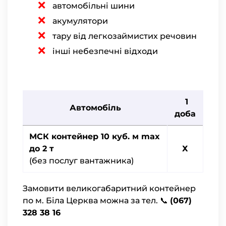
автомобільні шини
акумулятори
тару від легкозаймистих речовин
інші небезпечні відходи
1
Автомобіль
доба
МСК контейнер 10 куб. м max
до 2 т
Х
(без послуг вантажника)
Замовити великогабаритний контейнер
по м. Біла Церква можна за тел. 📞
(067)
328 38 16