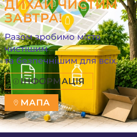
ДИХАЙ ЧИСТИМ
ЗАВТРА!
Разом зробимо місто
чистішим
та безпечнішим для всіх.
ІНФОРМАЦІЯ
МАПА