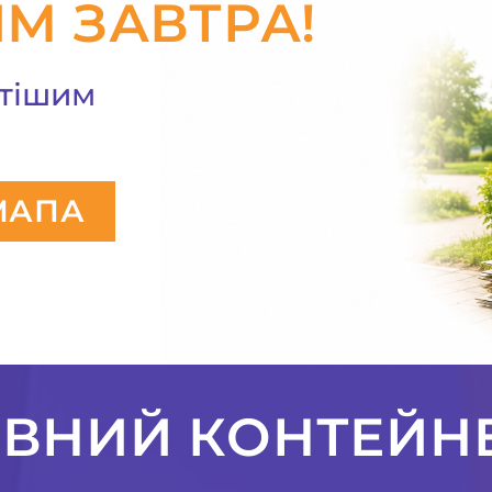
М ЗАВТРА!
стішим
МАПА
ВНИЙ КОНТЕЙН