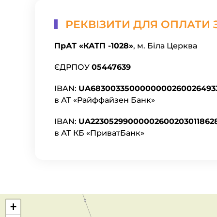
РЕКВІЗИТИ ДЛЯ ОПЛАТИ 
ПрАТ «КАТП -1028»
, м. Біла Церква
ЄДРПОУ
05447639
IBAN:
UA6830033500000000260026493
в АТ «Райффайзен Банк»
IBAN:
UA22305299000002600203011862
в АТ КБ «ПриватБанк»
+