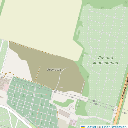
Leaflet
|
©
OpenStreetMap