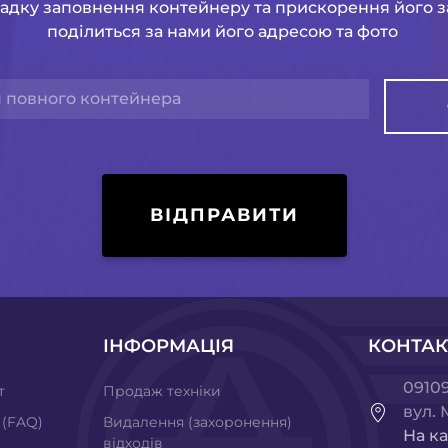
адку заповнення контейнеру та прискорення його 
поділиться за нами його адресою та фото
ВІДПРАВИТИ
ІНФОРМАЦІЯ
КОНТАК
09109
т
Продаж техніки
вул. 
 (FAQ)
Видалення (захоронення)
На ка
відходів