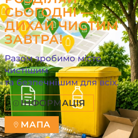
СЬОГОДНІ —
ДИХАЙ ЧИСТИМ
ЗАВТРА!
Разом зробимо місто
чистішим
та безпечнішим для всіх.
ІНФОРМАЦІЯ
МАПА